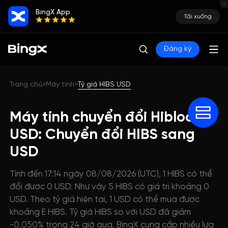
BingX App
Tải xuống
Đăng ký
Trang chủ
Máy tính
Tỷ giá HIBS USD
>
>
Máy tính chuyển đổi Hiblocks
USD: Chuyển đổi HIBS sang
USD
Tính đến 17:14 ngày 08/08/2026 (UTC), 1 HIBS có thể
đổi được 0 USD. Như vậy 5 HIBS có giá trị khoảng 0
USD. Theo tỷ giá hiện tại, 1 USD có thể mua được
khoảng E HIBS. Tỷ giá HIBS so với USD đã giảm
-0.050% trong 24 giờ qua. BingX cung cấp nhiều lựa