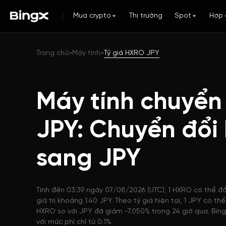
Mua crypto
Thị trường
Spot
Hợp 
Trang chủ
Máy tính
Tỷ giá HXRO JPY
>
>
Máy tính chuyển
JPY: Chuyển đổi
sang JPY
Tính đến 03:39 ngày 07/08/2026 (UTC), 1 HXRO có thể đ
giá trị khoảng 1.40 JPY. Theo tỷ giá hiện tại, 1 JPY có 
HXRO so với JPY đã giảm -7.050% trong 24 giờ qua. Bing
với mức phí chỉ từ 0.1%.