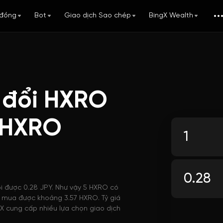
đồng
Bot
Giao dịch Sao chép
BingX Wealth
 đổi HXRO
 HXRO
ổi được 0.28 JPY. Như vậy 5 HXRO có
thể mua được khoảng 3.57 HXRO. Tỷ giá
X cung cấp nhiều lựa chọn giao dịch