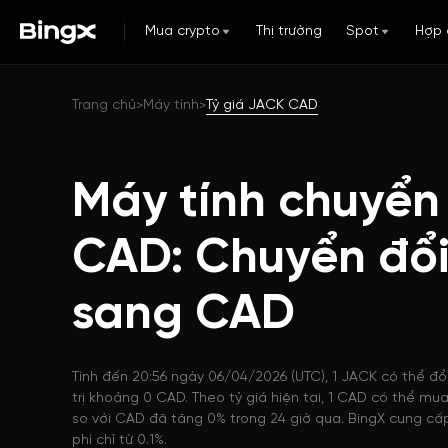
Mua crypto
Thị trường
Spot
Hợp 
Trang chủ
Máy tính
Tỷ giá JACK CAD
>
>
Máy tính chuyển
CAD: Chuyển đổ
sang CAD
Tính đến 20:56 ngày 06/04/2026 (UTC), 1 JACK có thể đổ
trị khoảng 0 CAD. Theo tỷ giá hiện tại, 1 CAD có thể m
so với CAD đã tăng 0% trong 24 giờ qua. BingX cung cấp
phí chỉ từ 0.1%.