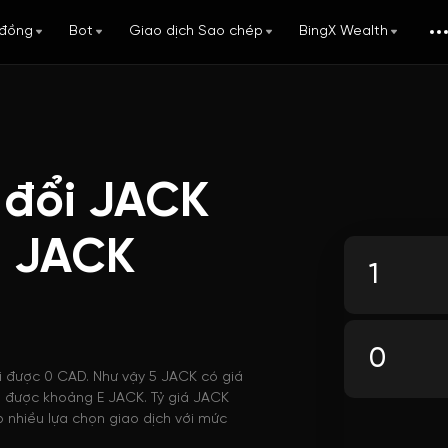
đồng
Bot
Giao dịch Sao chép
BingX Wealth
 đổi JACK
i JACK
i được 0 CAD. Như vậy 5 JACK có giá
ua được khoảng E JACK. Tỷ giá JACK
 nhiều lựa chọn giao dịch với mức