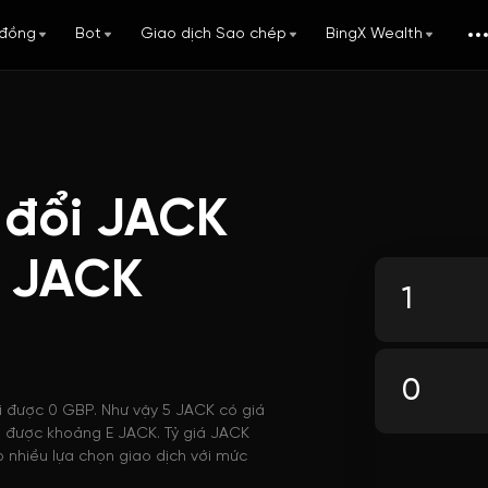
đồng
Bot
Giao dịch Sao chép
BingX Wealth
 đổi JACK
i JACK
i được 0 GBP. Như vậy 5 JACK có giá
ua được khoảng E JACK. Tỷ giá JACK
 nhiều lựa chọn giao dịch với mức