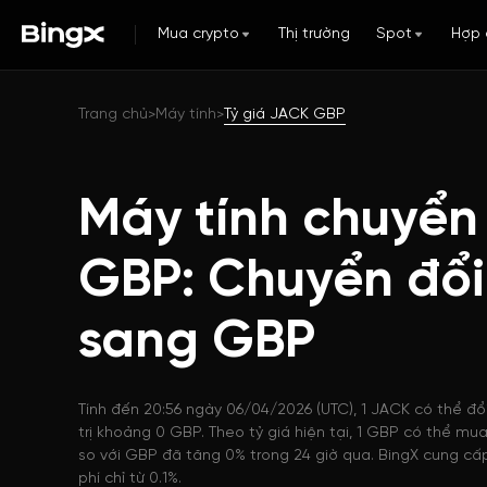
Mua crypto
Thị trường
Spot
Hợp 
Trang chủ
Máy tính
Tỷ giá JACK GBP
>
>
Máy tính chuyển
GBP: Chuyển đổ
sang GBP
Tính đến 20:56 ngày 06/04/2026 (UTC), 1 JACK có thể đổ
trị khoảng 0 GBP. Theo tỷ giá hiện tại, 1 GBP có thể m
so với GBP đã tăng 0% trong 24 giờ qua. BingX cung cấp
phí chỉ từ 0.1%.