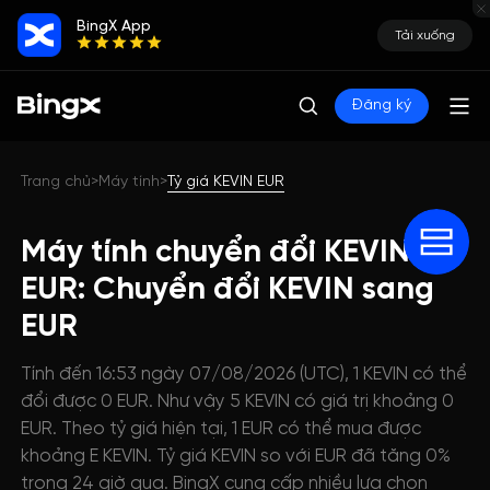
BingX App
Tải xuống
Đăng ký
Trang chủ
Máy tính
Tỷ giá KEVIN EUR
>
>
Máy tính chuyển đổi KEVIN
EUR: Chuyển đổi KEVIN sang
EUR
Tính đến 16:53 ngày 07/08/2026 (UTC), 1 KEVIN có thể
đổi được 0 EUR. Như vậy 5 KEVIN có giá trị khoảng 0
EUR. Theo tỷ giá hiện tại, 1 EUR có thể mua được
khoảng E KEVIN. Tỷ giá KEVIN so với EUR đã tăng 0%
trong 24 giờ qua. BingX cung cấp nhiều lựa chọn