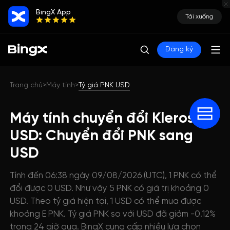
BingX App
Tải xuống
Đăng ký
Trang chủ
Máy tính
Tỷ giá PNK USD
>
>
Máy tính chuyển đổi Kleros
USD: Chuyển đổi PNK sang
USD
Tính đến 06:38 ngày 09/08/2026 (UTC), 1 PNK có thể
đổi được 0 USD. Như vậy 5 PNK có giá trị khoảng 0
USD. Theo tỷ giá hiện tại, 1 USD có thể mua được
khoảng E PNK. Tỷ giá PNK so với USD đã giảm -0.12%
trong 24 giờ qua. BingX cung cấp nhiều lựa chọn