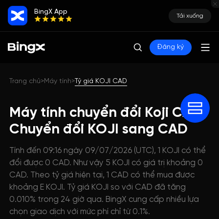
BingX App
Tải xuống
Đăng ký
Trang chủ
Máy tính
Tỷ giá KOJI CAD
>
>
Máy tính chuyển đổi Koji CAD:
Chuyển đổi KOJI sang CAD
Tính đến 09:16 ngày 09/07/2026 (UTC), 1 KOJI có thể
đổi được 0 CAD. Như vậy 5 KOJI có giá trị khoảng 0
CAD. Theo tỷ giá hiện tại, 1 CAD có thể mua được
khoảng E KOJI. Tỷ giá KOJI so với CAD đã tăng
0.010% trong 24 giờ qua. BingX cung cấp nhiều lựa
chọn giao dịch với mức phí chỉ từ 0.1%.