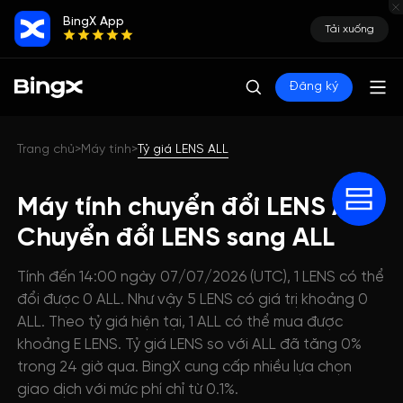
BingX App
Tải xuống
Đăng ký
Trang chủ
Máy tính
Tỷ giá LENS ALL
>
>
Máy tính chuyển đổi LENS ALL:
Chuyển đổi LENS sang ALL
Tính đến 14:00 ngày 07/07/2026 (UTC), 1 LENS có thể
đổi được 0 ALL. Như vậy 5 LENS có giá trị khoảng 0
ALL. Theo tỷ giá hiện tại, 1 ALL có thể mua được
khoảng E LENS. Tỷ giá LENS so với ALL đã tăng 0%
trong 24 giờ qua. BingX cung cấp nhiều lựa chọn
giao dịch với mức phí chỉ từ 0.1%.