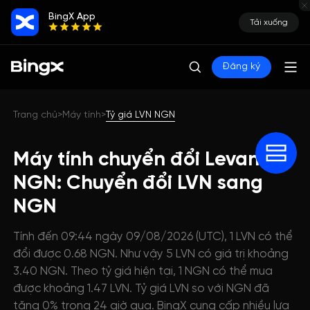
BingX App
Tải xuống
Đăng ký
Trang chủ
Máy tính
Tỷ giá LVN NGN
>
>
Máy tính chuyển đổi Levana
NGN: Chuyển đổi LVN sang
NGN
Tính đến 09:44 ngày 09/08/2026 (UTC), 1 LVN có thể
đổi được 0.68 NGN. Như vậy 5 LVN có giá trị khoảng
3.40 NGN. Theo tỷ giá hiện tại, 1 NGN có thể mua
được khoảng 1.47 LVN. Tỷ giá LVN so với NGN đã
tăng 0% trong 24 giờ qua. BingX cung cấp nhiều lựa