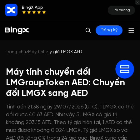
BingX App
Tải xuống
Đăng ký
Trang chủ
Máy tính
Tỷ giá LMGX AED
>
>
Máy tính chuyển đổi
LMGroupToken AED: Chuyển
đổi LMGX sang AED
Tính đến 21:38 ngày 29/07/2026 (UTC), 1 LMGX có thể
đổi được 40.63 AED. Như vậy 5 LMGX có giá trị
khoảng 203.15 AED. Theo tỷ giá hiện tại, 1 AED có thể
mua được khoảng 0.024 LMGX. Tỷ giá LMGX so với
AED đã tăng 0% trong 24 giờ qua. BingX cung cấp