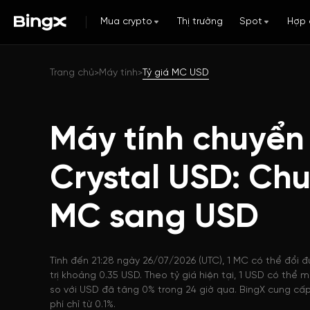
Mua crypto
Thị trường
Spot
Hợp 
Trang chủ
Máy tính
Tỷ giá MC USD
>
>
Máy tính chuyển
Crystal USD: Ch
MC sang USD
Tính đến 21:28 ngày 26/07/2026 (UTC), 1 MC có thể đổi 
trị khoảng 0.35 USD. Theo tỷ giá hiện tại, 1 USD có thể
so với USD đã tăng 0% trong 24 giờ qua. BingX cung cấp
phí chỉ từ 0.1%.