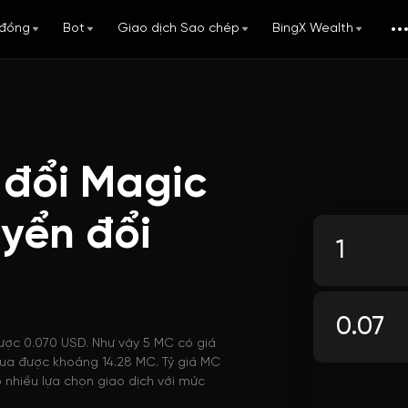
đồng
Bot
Giao dịch Sao chép
BingX Wealth
 đổi Magic
uyển đổi
được 0.070 USD. Như vậy 5 MC có giá
 mua được khoảng 14.28 MC. Tỷ giá MC
 nhiều lựa chọn giao dịch với mức