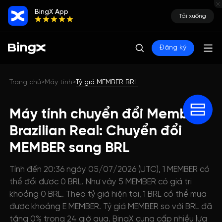
BingX App
Tải xuống
Đăng ký
Trang chủ
Máy tính
Tỷ giá MEMBER BRL
>
>
Máy tính chuyển đổi Member
Brazilian Real: Chuyển đổi
MEMBER sang BRL
Tính đến 20:36 ngày 05/07/2026 (UTC), 1 MEMBER có
thể đổi được 0 BRL. Như vậy 5 MEMBER có giá trị
khoảng 0 BRL. Theo tỷ giá hiện tại, 1 BRL có thể mua
được khoảng E MEMBER. Tỷ giá MEMBER so với BRL đã
tăng 0% trong 24 giờ qua. BingX cung cấp nhiều lựa