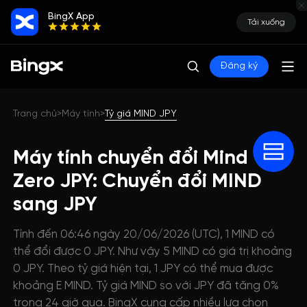
BingX App
Tải xuống
Đăng ký
Trang chủ
Máy tính
Tỷ giá MIND JPY
>
>
Máy tính chuyển đổi Mind
Zero JPY: Chuyển đổi MIND
sang JPY
Tính đến 06:46 ngày 20/06/2026 (UTC), 1 MIND có
thể đổi được 0 JPY. Như vậy 5 MIND có giá trị khoảng
0 JPY. Theo tỷ giá hiện tại, 1 JPY có thể mua được
khoảng E MIND. Tỷ giá MIND so với JPY đã tăng 0%
trong 24 giờ qua. BingX cung cấp nhiều lựa chọn