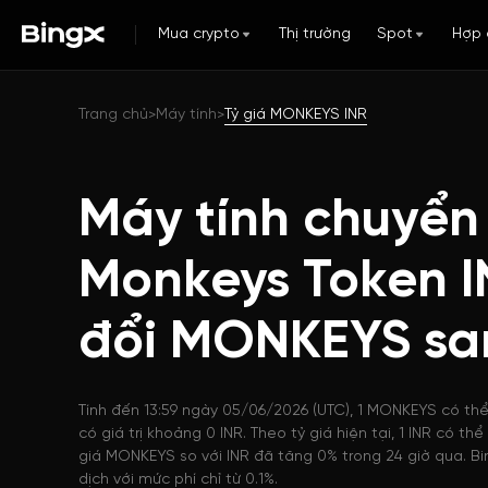
Mua crypto
Thị trường
Spot
Hợp 
Trang chủ
Máy tính
Tỷ giá MONKEYS INR
>
>
Máy tính chuyển
Monkeys Token I
đổi MONKEYS sa
Tính đến 13:59 ngày 05/06/2026 (UTC), 1 MONKEYS có th
có giá trị khoảng 0 INR. Theo tỷ giá hiện tại, 1 INR có 
giá MONKEYS so với INR đã tăng 0% trong 24 giờ qua. B
dịch với mức phí chỉ từ 0.1%.