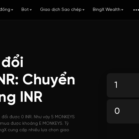
đồng
Bot
Giao dịch Sao chép
BingX Wealth
 đổi
NR: Chuyển
ng INR
ể đổi được 0 INR. Như vậy 5 MONKEYS
thể mua được khoảng E MONKEYS. Tỷ
ingX cung cấp nhiều lựa chọn giao