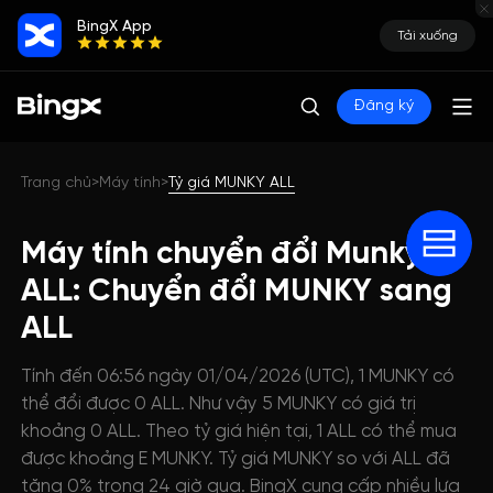
BingX App
Tải xuống
Đăng ký
Trang chủ
Máy tính
Tỷ giá MUNKY ALL
>
>
Máy tính chuyển đổi Munky
ALL: Chuyển đổi MUNKY sang
ALL
Tính đến 06:56 ngày 01/04/2026 (UTC), 1 MUNKY có
thể đổi được 0 ALL. Như vậy 5 MUNKY có giá trị
khoảng 0 ALL. Theo tỷ giá hiện tại, 1 ALL có thể mua
được khoảng E MUNKY. Tỷ giá MUNKY so với ALL đã
tăng 0% trong 24 giờ qua. BingX cung cấp nhiều lựa