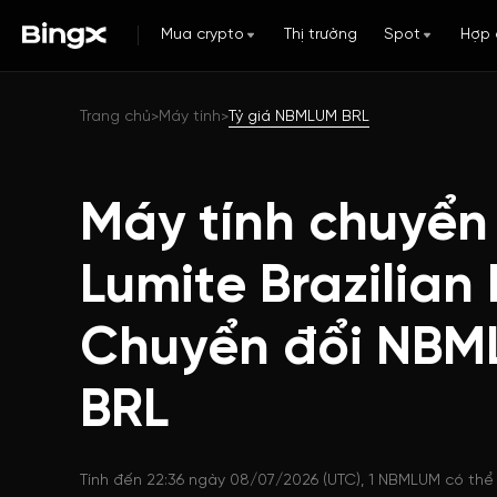
Mua crypto
Thị trường
Spot
Hợp 
Trang chủ
Máy tính
Tỷ giá NBMLUM BRL
>
>
Máy tính chuyển
Lumite Brazilian 
Chuyển đổi NBM
BRL
Tính đến 22:36 ngày 08/07/2026 (UTC), 1 NBMLUM có thể