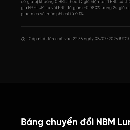
có giá trị khoảng 0 BRL. Theo tỷ giá hiện tại, 1 BRL có
giá NBMLUM so với BRL đã giảm -0.080% trong 24 giờ qu
giao dịch với mức phí chỉ từ 0.1%.
Cập nhật lần cuối vào 22:36 ngày 08/07/2026 (UTC)
Bảng chuyển đổi NBM Lu