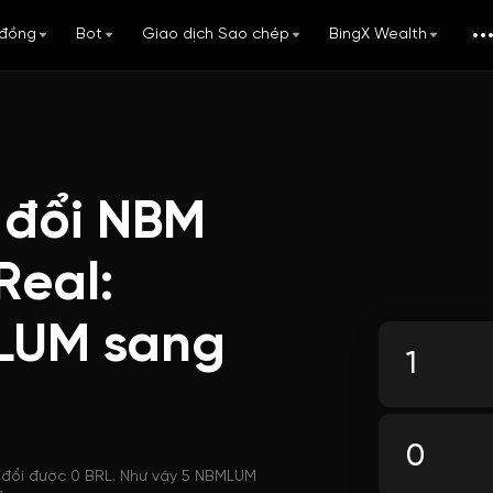
đồng
Bot
Giao dịch Sao chép
BingX Wealth
 đổi NBM
Real:
LUM sang
 đổi được 0 BRL. Như vậy 5 NBMLUM