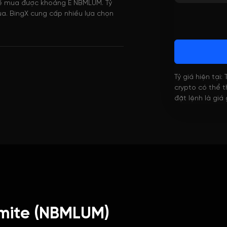
 thể mua được khoảng E NBMLUM. Tỷ
a. BingX cung cấp nhiều lựa chọn
Tỷ giá hiện tại:
crypto có thể th
đặt lệnh là giá
mite (NBMLUM)