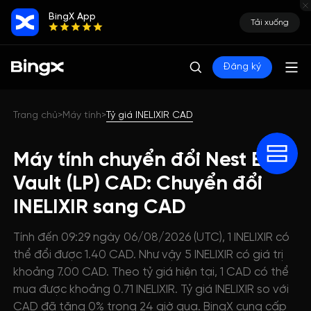
BingX App
Tải xuống
Đăng ký
Trang chủ
Máy tính
Tỷ giá INELIXIR CAD
>
>
Máy tính chuyển đổi Nest Elixir
Vault (LP) CAD: Chuyển đổi
INELIXIR sang CAD
Tính đến 09:29 ngày 06/08/2026 (UTC), 1 INELIXIR có
thể đổi được 1.40 CAD. Như vậy 5 INELIXIR có giá trị
khoảng 7.00 CAD. Theo tỷ giá hiện tại, 1 CAD có thể
mua được khoảng 0.71 INELIXIR. Tỷ giá INELIXIR so với
CAD đã tăng 0% trong 24 giờ qua. BingX cung cấp