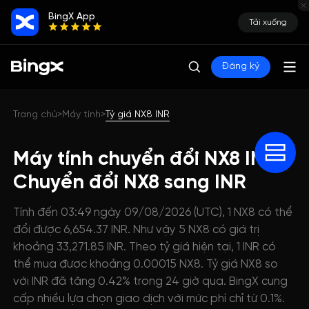
BingX App
Tải xuống
Đăng ký
Trang chủ
Máy tính
Tỷ giá NX8 INR
>
>
Máy tính chuyển đổi NX8 INR:
Chuyển đổi NX8 sang INR
Tính đến 03:49 ngày 09/08/2026 (UTC), 1 NX8 có thể
đổi được 6,654.37 INR. Như vậy 5 NX8 có giá trị
khoảng 33,271.85 INR. Theo tỷ giá hiện tại, 1 INR có
thể mua được khoảng 0.00015 NX8. Tỷ giá NX8 so
với INR đã tăng 0.42% trong 24 giờ qua. BingX cung
cấp nhiều lựa chọn giao dịch với mức phí chỉ từ 0.1%.