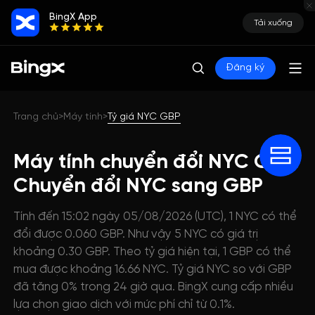
BingX App
Tải xuống
Đăng ký
Trang chủ
Máy tính
Tỷ giá NYC GBP
>
>
Máy tính chuyển đổi NYC GBP:
Chuyển đổi NYC sang GBP
Tính đến 15:02 ngày 05/08/2026 (UTC), 1 NYC có thể
đổi được 0.060 GBP. Như vậy 5 NYC có giá trị
khoảng 0.30 GBP. Theo tỷ giá hiện tại, 1 GBP có thể
mua được khoảng 16.66 NYC. Tỷ giá NYC so với GBP
đã tăng 0% trong 24 giờ qua. BingX cung cấp nhiều
lựa chọn giao dịch với mức phí chỉ từ 0.1%.