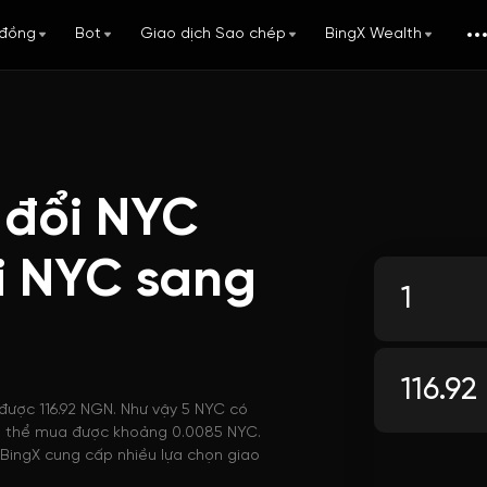
đồng
Bot
Giao dịch Sao chép
BingX Wealth
 đổi NYC
i NYC sang
 được 116.92 NGN. Như vậy 5 NYC có
 có thể mua được khoảng 0.0085 NYC.
 BingX cung cấp nhiều lựa chọn giao