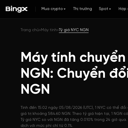
Mua crypto
Thị trường
Spot
Hợp 
Trang chủ
Máy tính
Tỷ giá NYC NGN
>
>
Máy tính chuyển
NGN: Chuyển đổ
NGN
Tính đến 15:02 ngày 05/08/2026 (UTC), 1 NYC có thể đổi
giá trị khoảng 584.60 NGN. Theo tỷ giá hiện tại, 1 NGN
Tỷ giá NYC so với NGN đã tăng 0.010% trong 24 giờ qua.
dịch với mức phí chỉ từ 0.1%.