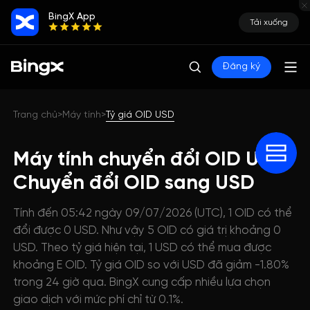
BingX App
Tải xuống
Đăng ký
Trang chủ
Máy tính
Tỷ giá OID USD
>
>
Máy tính chuyển đổi OID USD:
Chuyển đổi OID sang USD
Tính đến 05:42 ngày 09/07/2026 (UTC), 1 OID có thể
đổi được 0 USD. Như vậy 5 OID có giá trị khoảng 0
USD. Theo tỷ giá hiện tại, 1 USD có thể mua được
khoảng E OID. Tỷ giá OID so với USD đã giảm -1.80%
trong 24 giờ qua. BingX cung cấp nhiều lựa chọn
giao dịch với mức phí chỉ từ 0.1%.