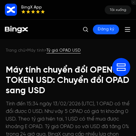
BingX App
Tải xuống
Đăng ký
Trang chủ
Máy tính
Tỷ giá OPAD USD
>
>
Máy tính chuyển đổi OPENPAD
TOKEN USD: Chuyển đổi OPAD
sang USD
Tính đến 15:34 ngày 13/02/2026 (UTC), 1 OPAD có thể
đổi được 0 USD. Như vậy 5 OPAD có giá trị khoảng 0
USD. Theo tỷ giá hiện tại, 1 USD có thể mua được
khoảng E OPAD. Tỷ giá OPAD so với USD đã tăng 0%
trong 24 giờ qua. BingX cung cấp nhiều lựa chọn