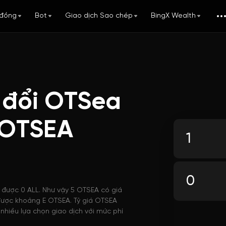
đồng
Bot
Giao dịch Sao chép
BingX Wealth
 đổi OTSea
 OTSEA
i được 0 ALL. Như vậy 5 OTSEA có giá
a được khoảng E OTSEA. Tỷ giá OTSEA
nhiều lựa chọn giao dịch với mức phí