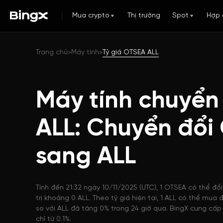
Mua crypto
Thị trường
Spot
Hợp 
Trang chủ
Máy tính
Tỷ giá OTSEA ALL
>
>
Máy tính chuyển
ALL: Chuyển đổi
sang ALL
Tính đến 21:32 ngày 10/11/2025 (UTC), 1 OTSEA có thể đổ
trị khoảng 0 ALL. Theo tỷ giá hiện tại, 1 ALL có thể mu
so với ALL đã tăng 0% trong 24 giờ qua. BingX cung cấp 
chỉ từ 0.1%.