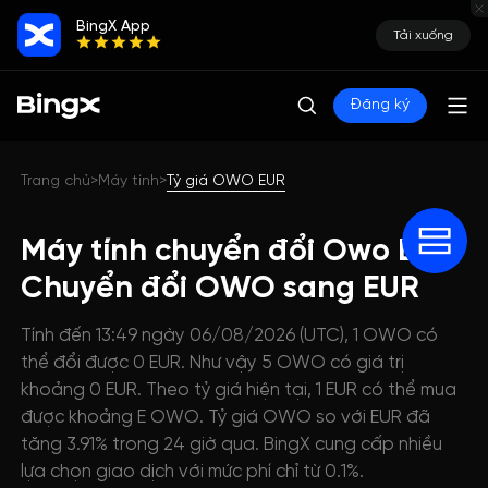
BingX App
Tải xuống
Đăng ký
Trang chủ
Máy tính
Tỷ giá OWO EUR
>
>
Máy tính chuyển đổi Owo EUR:
Chuyển đổi OWO sang EUR
Tính đến 13:49 ngày 06/08/2026 (UTC), 1 OWO có
thể đổi được 0 EUR. Như vậy 5 OWO có giá trị
khoảng 0 EUR. Theo tỷ giá hiện tại, 1 EUR có thể mua
được khoảng E OWO. Tỷ giá OWO so với EUR đã
tăng 3.91% trong 24 giờ qua. BingX cung cấp nhiều
lựa chọn giao dịch với mức phí chỉ từ 0.1%.