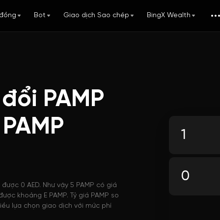
đồng
Bot
Giao dịch Sao chép
BingX Wealth
 đổi PAMP
i PAMP
i được 0 AED. Như vậy 5 PAMP có giá
a được khoảng E PAMP. Tỷ giá PAMP so
iều lựa chọn giao dịch với mức phí