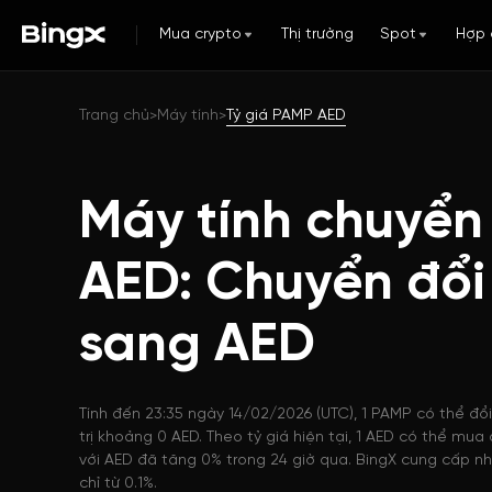
Mua crypto
Thị trường
Spot
Hợp 
Trang chủ
Máy tính
Tỷ giá PAMP AED
>
>
Máy tính chuyển
AED: Chuyển đổ
sang AED
Tính đến 23:35 ngày 14/02/2026 (UTC), 1 PAMP có thể đổ
trị khoảng 0 AED. Theo tỷ giá hiện tại, 1 AED có thể mu
với AED đã tăng 0% trong 24 giờ qua. BingX cung cấp nh
chỉ từ 0.1%.