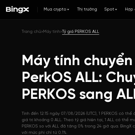
Mua crypto
Thị trường
Spot
Hợp 
Trang chủ
Máy tính
Tỷ giá PERKOS ALL
>
>
Máy tính chuyển
PerkOS ALL: Chu
PERKOS sang AL
Tính đến 12:15 ngày 07/08/2026 (UTC), 1 PERKOS có thể 
giá trị khoảng 0 ALL. Theo tỷ giá hiện tại, 1 ALL có thể
PERKOS so với ALL đã tăng 0% trong 24 giờ qua. BingX c
với mức phí chỉ từ 0.1%.