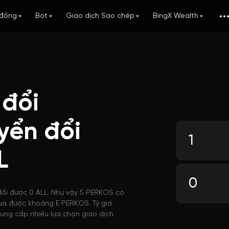
đồng
Bot
Giao dịch Sao chép
BingX Wealth
 đổi
yển đổi
L
đổi được 0 ALL. Như vậy 5 PERKOS có
 mua được khoảng E PERKOS. Tỷ giá
ung cấp nhiều lựa chọn giao dịch