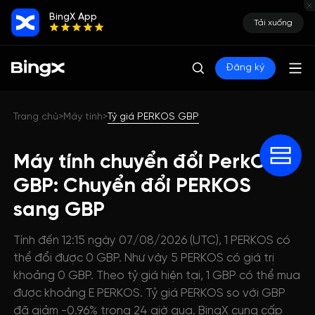
BingX App
Tải xuống
Đăng ký
Trang chủ
Máy tính
Tỷ giá PERKOS GBP
>
>
Máy tính chuyển đổi PerkOS
GBP: Chuyển đổi PERKOS
sang GBP
Tính đến 12:15 ngày 07/08/2026 (UTC), 1 PERKOS có
thể đổi được 0 GBP. Như vậy 5 PERKOS có giá trị
khoảng 0 GBP. Theo tỷ giá hiện tại, 1 GBP có thể mua
được khoảng E PERKOS. Tỷ giá PERKOS so với GBP
đã giảm -0.96% trong 24 giờ qua. BingX cung cấp