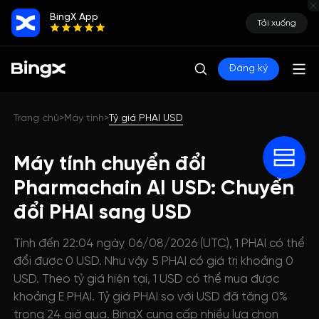
BingX App
Tải xuống
Đăng ký
Trang chủ
Máy tính
Tỷ giá PHAI USD
>
>
Máy tính chuyển đổi
Pharmachain AI USD: Chuyển
đổi PHAI sang USD
Tính đến 22:04 ngày 06/08/2026 (UTC), 1 PHAI có thể
đổi được 0 USD. Như vậy 5 PHAI có giá trị khoảng 0
USD. Theo tỷ giá hiện tại, 1 USD có thể mua được
khoảng E PHAI. Tỷ giá PHAI so với USD đã tăng 0%
trong 24 giờ qua. BingX cung cấp nhiều lựa chọn