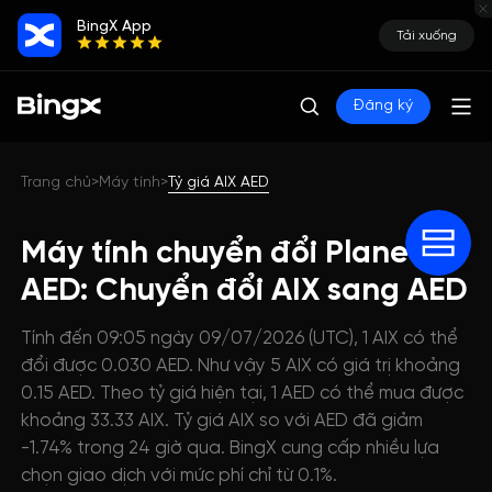
BingX App
Tải xuống
Đăng ký
Trang chủ
Máy tính
Tỷ giá AIX AED
>
>
Máy tính chuyển đổi Planet IX
AED: Chuyển đổi AIX sang AED
Tính đến 09:05 ngày 09/07/2026 (UTC), 1 AIX có thể
đổi được 0.030 AED. Như vậy 5 AIX có giá trị khoảng
0.15 AED. Theo tỷ giá hiện tại, 1 AED có thể mua được
khoảng 33.33 AIX. Tỷ giá AIX so với AED đã giảm
-1.74% trong 24 giờ qua. BingX cung cấp nhiều lựa
chọn giao dịch với mức phí chỉ từ 0.1%.