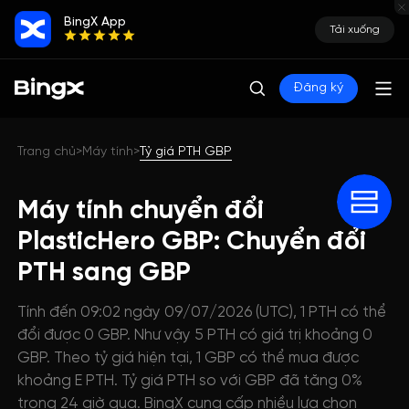
BingX App
Tải xuống
Đăng ký
Trang chủ
Máy tính
Tỷ giá PTH GBP
>
>
Máy tính chuyển đổi
PlasticHero GBP: Chuyển đổi
PTH sang GBP
Tính đến 09:02 ngày 09/07/2026 (UTC), 1 PTH có thể
đổi được 0 GBP. Như vậy 5 PTH có giá trị khoảng 0
GBP. Theo tỷ giá hiện tại, 1 GBP có thể mua được
khoảng E PTH. Tỷ giá PTH so với GBP đã tăng 0%
trong 24 giờ qua. BingX cung cấp nhiều lựa chọn