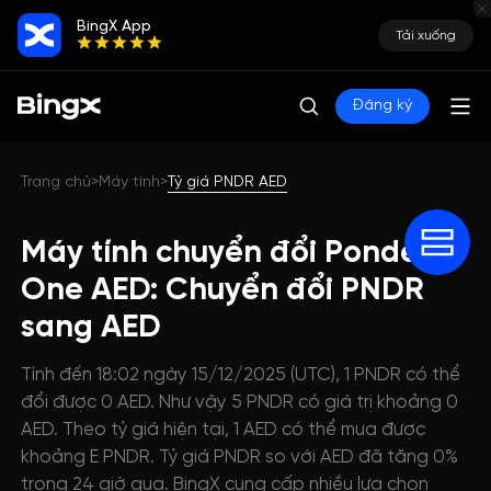
BingX App
Tải xuống
Đăng ký
Trang chủ
Máy tính
Tỷ giá PNDR AED
>
>
Máy tính chuyển đổi Ponder
One AED: Chuyển đổi PNDR
sang AED
Tính đến 18:02 ngày 15/12/2025 (UTC), 1 PNDR có thể
đổi được 0 AED. Như vậy 5 PNDR có giá trị khoảng 0
AED. Theo tỷ giá hiện tại, 1 AED có thể mua được
khoảng E PNDR. Tỷ giá PNDR so với AED đã tăng 0%
trong 24 giờ qua. BingX cung cấp nhiều lựa chọn