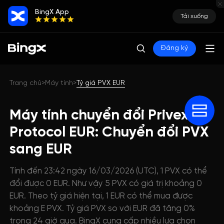
BingX App
Tải xuống
Đăng ký
Trang chủ
Máy tính
Tỷ giá PVX EUR
>
>
Máy tính chuyển đổi Privex
Protocol EUR: Chuyển đổi PVX
sang EUR
Tính đến 23:42 ngày 16/03/2026 (UTC), 1 PVX có thể
đổi được 0 EUR. Như vậy 5 PVX có giá trị khoảng 0
EUR. Theo tỷ giá hiện tại, 1 EUR có thể mua được
khoảng E PVX. Tỷ giá PVX so với EUR đã tăng 0%
trong 24 giờ qua. BingX cung cấp nhiều lựa chọn