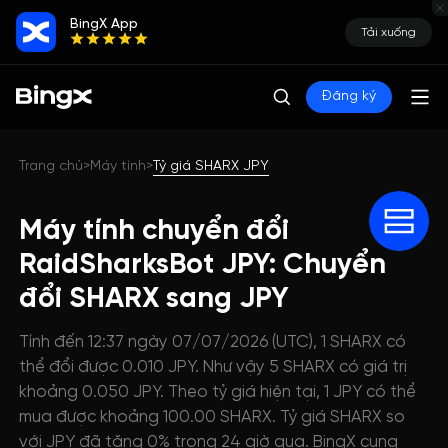
BingX App
Tải xuống
Đăng ký
Trang chủ
Máy tính
Tỷ giá SHARX JPY
>
>
Máy tính chuyển đổi
RaidSharksBot JPY: Chuyển
đổi SHARX sang JPY
Tính đến 12:37 ngày 07/07/2026 (UTC), 1 SHARX có
thể đổi được 0.010 JPY. Như vậy 5 SHARX có giá trị
khoảng 0.050 JPY. Theo tỷ giá hiện tại, 1 JPY có thể
mua được khoảng 100.00 SHARX. Tỷ giá SHARX so
với JPY đã tăng 0% trong 24 giờ qua. BingX cung