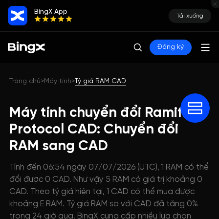
BingX App
Tải xuống
Đăng ký
Trang chủ
Máy tính
Tỷ giá RAM CAD
>
>
Máy tính chuyển đổi Ramifi
Protocol CAD: Chuyển đổi
RAM sang CAD
Tính đến 06:54 ngày 07/07/2026 (UTC), 1 RAM có thể
đổi được 0 CAD. Như vậy 5 RAM có giá trị khoảng 0
CAD. Theo tỷ giá hiện tại, 1 CAD có thể mua được
khoảng E RAM. Tỷ giá RAM so với CAD đã tăng 0%
trong 24 giờ qua. BingX cung cấp nhiều lựa chọn