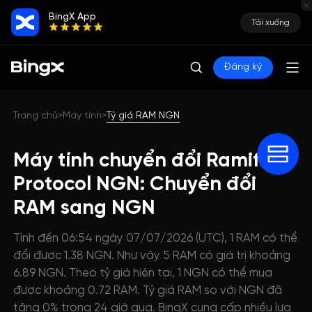
BingX App
Tải xuống
Đăng ký
Trang chủ
Máy tính
Tỷ giá RAM NGN
>
>
Máy tính chuyển đổi Ramifi
Protocol NGN: Chuyển đổi
RAM sang NGN
Tính đến 06:54 ngày 07/07/2026 (UTC), 1 RAM có thể
đổi được 1.38 NGN. Như vậy 5 RAM có giá trị khoảng
6.89 NGN. Theo tỷ giá hiện tại, 1 NGN có thể mua
được khoảng 0.72 RAM. Tỷ giá RAM so với NGN đã
tăng 0% trong 24 giờ qua. BingX cung cấp nhiều lựa