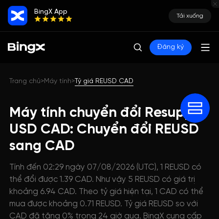
BingX App
Tải xuống
Đăng ký
Trang chủ
Máy tính
Tỷ giá REUSD CAD
>
>
Máy tính chuyển đổi Resupply
USD CAD: Chuyển đổi REUSD
sang CAD
Tính đến 02:29 ngày 07/08/2026 (UTC), 1 REUSD có
thể đổi được 1.39 CAD. Như vậy 5 REUSD có giá trị
khoảng 6.94 CAD. Theo tỷ giá hiện tại, 1 CAD có thể
mua được khoảng 0.71 REUSD. Tỷ giá REUSD so với
CAD đã tăng 0% trong 24 giờ qua. BingX cung cấp