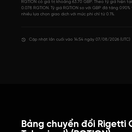
RGTION có giá trị khoảng 63.70 GBP. Theo tỷ giá hiện t
0.078 RGTION. Tỷ giá RGTION so với GBP đã tăng 0.90% 
nhiều lựa chọn giao dịch với mức phí chỉ từ 0.1%.
Cập nhật lần cuối vào 14:54 ngày 07/08/2026 (UTC)
Bảng chuyển đổi Rigetti