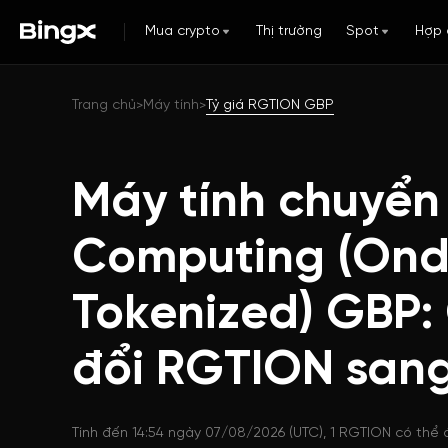
Mua crypto
Thị trường
Spot
Hợp 
Trang chủ
Máy tính
Tỷ giá RGTION GBP
>
>
Máy tính chuyển 
Computing (On
Tokenized) GBP:
đổi RGTION san
Tính đến 14:54 ngày 07/08/2026 (UTC), 1 RGTION có thể 