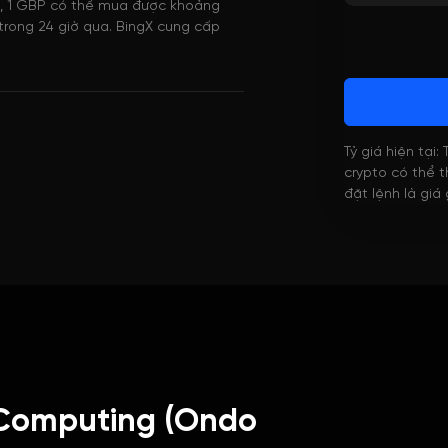
ại, 1 GBP có thể mua được khoảng
trong 24 giờ qua. BingX cung cấp
Tỷ giá hiện tại:
crypto có thể th
đặt lệnh là giá
 Computing (Ondo