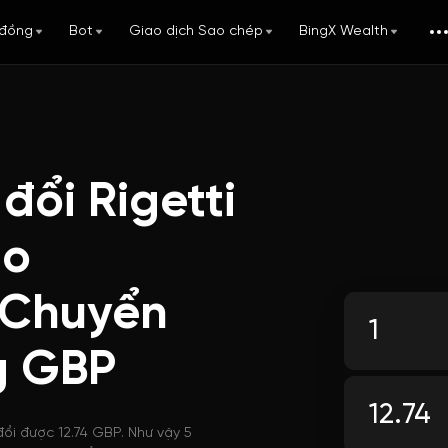
đồng
Bot
Giao dịch Sao chép
BingX Wealth
đổi Rigetti
do
 Chuyển
g GBP
đổi được 12.74 GBP. Như vậy 5