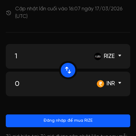
Cập nhật lần cuối vào 16:07 ngày 17/03/2026
(UTC)
RIZE
INR
Đăng nhập để mua RIZE