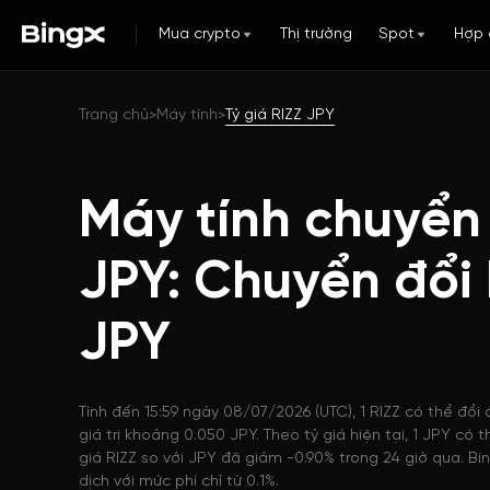
Mua crypto
Thị trường
Spot
Hợp 
Trang chủ
Máy tính
Tỷ giá RIZZ JPY
>
>
Máy tính chuyển 
JPY: Chuyển đổi
JPY
Tính đến 15:59 ngày 08/07/2026 (UTC), 1 RIZZ có thể đổi 
giá trị khoảng 0.050 JPY. Theo tỷ giá hiện tại, 1 JPY có
giá RIZZ so với JPY đã giảm -0.90% trong 24 giờ qua. B
dịch với mức phí chỉ từ 0.1%.