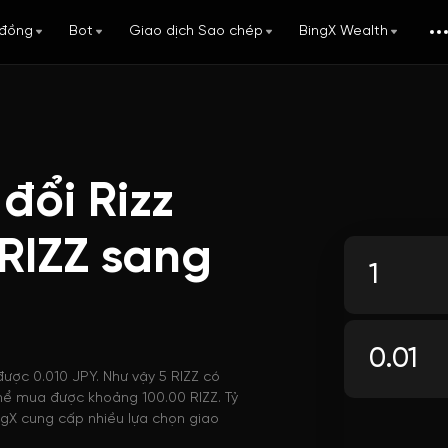
đồng
Bot
Giao dịch Sao chép
BingX Wealth
đổi Rizz
 RIZZ sang
được 0.010 JPY. Như vậy 5 RIZZ có
 thể mua được khoảng 100.00 RIZZ. Tỷ
ingX cung cấp nhiều lựa chọn giao