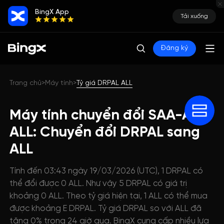
BingX App
Tải xuống
Đăng ký
Trang chủ
Máy tính
Tỷ giá DRPAL ALL
>
>
Máy tính chuyển đổi SAA-AI
ALL: Chuyển đổi DRPAL sang
ALL
Tính đến 03:43 ngày 19/03/2026 (UTC), 1 DRPAL có
thể đổi được 0 ALL. Như vậy 5 DRPAL có giá trị
khoảng 0 ALL. Theo tỷ giá hiện tại, 1 ALL có thể mua
được khoảng E DRPAL. Tỷ giá DRPAL so với ALL đã
tăng 0% trong 24 giờ qua. BingX cung cấp nhiều lựa