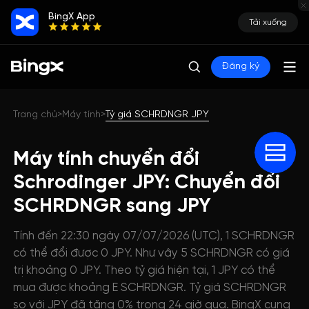
BingX App
Tải xuống
Đăng ký
Trang chủ
Máy tính
Tỷ giá SCHRDNGR JPY
>
>
Máy tính chuyển đổi
Schrodinger JPY: Chuyển đổi
SCHRDNGR sang JPY
Tính đến 22:30 ngày 07/07/2026 (UTC), 1 SCHRDNGR
có thể đổi được 0 JPY. Như vậy 5 SCHRDNGR có giá
trị khoảng 0 JPY. Theo tỷ giá hiện tại, 1 JPY có thể
mua được khoảng E SCHRDNGR. Tỷ giá SCHRDNGR
so với JPY đã tăng 0% trong 24 giờ qua. BingX cung