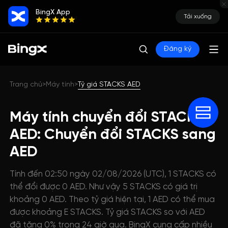
BingX App
Tải xuống
Đăng ký
Trang chủ
Máy tính
Tỷ giá STACKS AED
>
>
Máy tính chuyển đổi STACKS
AED: Chuyển đổi STACKS sang
AED
Tính đến 02:50 ngày 02/08/2026 (UTC), 1 STACKS có
thể đổi được 0 AED. Như vậy 5 STACKS có giá trị
khoảng 0 AED. Theo tỷ giá hiện tại, 1 AED có thể mua
được khoảng E STACKS. Tỷ giá STACKS so với AED
đã tăng 0% trong 24 giờ qua. BingX cung cấp nhiều