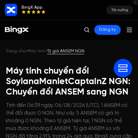
BingX App
Tải xuống
Đăng ký
Trang chủ
Máy tính
Tỷ giá ANSEM NGN
>
>
Máy tính chuyển đổi
SoylanaManletCaptainZ NGN:
Chuyển đổi ANSEM sang NGN
Tính đến 06:39 ngày 06/08/2026 (UTC), 1 ANSEM có
thể đổi được 0 NGN. Như vậy 5 ANSEM có giá trị
khoảng 0 NGN. Theo tỷ giá hiện tại, 1 NGN có thể
mua được khoảng E ANSEM. Tỷ giá ANSEM so với
NGN đã tăng 2.91% trong 24 giờ qua. BingX cung cấp