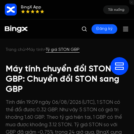
BingX App
Tải xuống
Đăng ký
Trang chủ
Máy tính
Tỷ giá STON GBP
>
>
Máy tính chuyển đổi STON
GBP: Chuyển đổi STON sang
GBP
Tính đến 19:09 ngày 06/08/2026 (UTC), 1 STON có
thể đổi được 0.32 GBP. Như vậy 5 STON có giá trị
khoảng 1.60 GBP. Theo tỷ giá hiện tại, 1 GBP có thể
mua được khoảng 3.12 STON. Tỷ giá STON so với
GBP đã giảm -0.75% trong 24 giờ qua. BingX cung