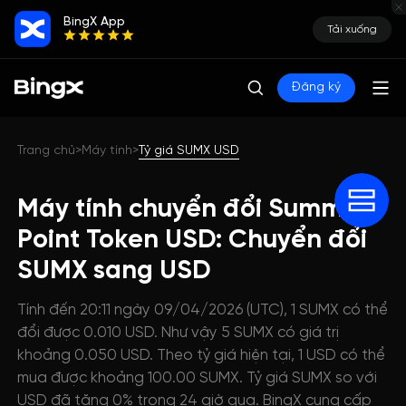
BingX App
Tải xuống
Đăng ký
Trang chủ
Máy tính
Tỷ giá SUMX USD
>
>
Máy tính chuyển đổi Summer
Point Token USD: Chuyển đổi
SUMX sang USD
Tính đến 20:11 ngày 09/04/2026 (UTC), 1 SUMX có thể
đổi được 0.010 USD. Như vậy 5 SUMX có giá trị
khoảng 0.050 USD. Theo tỷ giá hiện tại, 1 USD có thể
mua được khoảng 100.00 SUMX. Tỷ giá SUMX so với
USD đã tăng 0% trong 24 giờ qua. BingX cung cấp