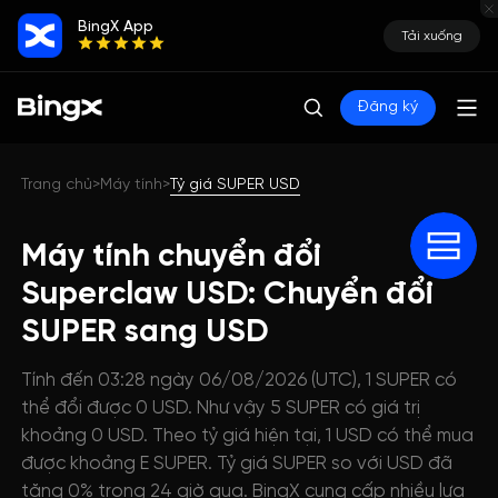
BingX App
Tải xuống
Đăng ký
Trang chủ
Máy tính
Tỷ giá SUPER USD
>
>
Máy tính chuyển đổi
Superclaw USD: Chuyển đổi
SUPER sang USD
Tính đến 03:28 ngày 06/08/2026 (UTC), 1 SUPER có
thể đổi được 0 USD. Như vậy 5 SUPER có giá trị
khoảng 0 USD. Theo tỷ giá hiện tại, 1 USD có thể mua
được khoảng E SUPER. Tỷ giá SUPER so với USD đã
tăng 0% trong 24 giờ qua. BingX cung cấp nhiều lựa