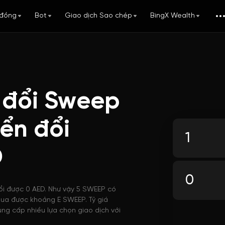
đồng
Bot
Giao dịch Sao chép
BingX Wealth
 đổi Sweep
ển đổi
D
đổi được 0 AED. Như vậy 5 SWEEP có
ể mua được khoảng E SWEEP. Tỷ giá
ng cấp nhiều lựa chọn giao dịch với