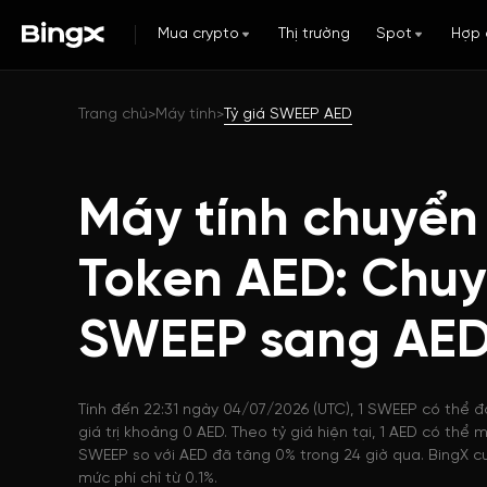
Mua crypto
Thị trường
Spot
Hợp 
Trang chủ
Máy tính
Tỷ giá SWEEP AED
>
>
Máy tính chuyển
Token AED: Chuy
SWEEP sang AE
Tính đến 22:31 ngày 04/07/2026 (UTC), 1 SWEEP có thể 
giá trị khoảng 0 AED. Theo tỷ giá hiện tại, 1 AED có th
SWEEP so với AED đã tăng 0% trong 24 giờ qua. BingX cu
mức phí chỉ từ 0.1%.