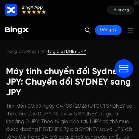
BingX App
Tải xuống
Đăng ký
Trang chủ
Máy tính
Tỷ giá SYDNEY JPY
>
>
Máy tính chuyển đổi Sydney
JPY: Chuyển đổi SYDNEY sang
JPY
Tính đến 00:59 ngày 04/08/2026 (UTC), 1 SYDNEY có
thể đổi được 0 JPY. Như vậy 5 SYDNEY có giá trị
khoảng 0 JPY. Theo tỷ giá hiện tại, 1 JPY có thể mua
được khoảng E SYDNEY. Tỷ giá SYDNEY so với JPY đã
tăng 0% trong 24 giờ qua. BingX cung cấp nhiều lựa