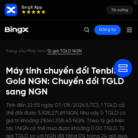
BingX App
Tải xuống
Đăng ký
Trang chủ
Máy tính
Tỷ giá TGLD NGN
>
>
Máy tính chuyển đổi Tenbin
Gold NGN: Chuyển đổi TGLD
sang NGN
Tính đến 22:55 ngày 07/08/2026 (UTC), 1 TGLD có
thể đổi được 5,928,271.69 NGN. Như vậy 5 TGLD có
giá trị khoảng 29,641,358.45 NGN. Theo tỷ giá hiện
tại, 1 NGN có thể mua được khoảng 0.00 TGLD. Tỷ
giá TGLD so với NGN đã tăng 0% trong 24 giờ qua.