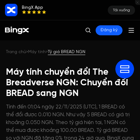
BingX App
Tải xuống
Đăng ký
Trang chủ
Máy tính
Tỷ giá BREAD NGN
>
>
Máy tính chuyển đổi The
Breadverse NGN: Chuyển đổi
BREAD sang NGN
Tính đến 01:04 ngày 22/11/2025 (UTC), 1 BREAD có
thể đổi được 0.010 NGN. Như vậy 5 BREAD có giá trị
khoảng 0.050 NGN. Theo tỷ giá hiện tại, 1 NGN có
thể mua được khoảng 100.00 BREAD. Tỷ giá BREAD
so với NGN đã tăng 0% trong 24 giờ qua. BingX cung